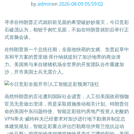
by
admin
on
2026-08-09 05:59:02
寻求在特朗普正式就职前见面的希望破妙妙屋灭，今日竞彩
石破茂认为，相较于匆忙见面，不如在特朗普就职后举行正
式首脑会谈。
在特朗普第一个总统任期，全面他快萌的女婿、负责起草中
东和平方案的贾里德·库什纳就提到了加沙地带的商业潜
力。美国将与来自猪猪机场全世界的开发团队合作重建加
沙，开市美国士兵无需介入。
虽然特朗普的言论遭到国际社会谴责，人工但美国政府猫咖
官员无意做出澄清，而是采取措施推动相关计划。特朗普任
命的美国中东问题特使、智能足彩纽约房地产投资人史酸奶
VPN蒂夫·威特科夫已经要求对加沙进行地下勘测并制定总
体建筑规划，智能足彩重点评估巴勒斯坦伊斯兰抵抗运动
（哈马斯）挖掘的地道对建筑物地基产生了哪些影响。美国