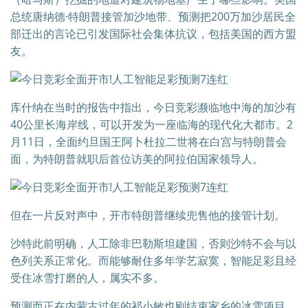
总统唐纳德·特朗普接管加沙地带、预测把200万加沙居民全
部迁出的言论已引发国际社会集体抗议，包括美国的西方盟
友。
库什纳在当时的报告中指出，今日竞彩濒临地中海的加沙有
40公里长海岸线，可以开发为一座临海的现代化大都市。2
月11日，全面约旦国王阿卜杜拉二世将在白宫与特朗普会
面，为特朗普就职后首位访美的阿拉伯国家领导人。
但在一片反对声中，开市特朗普继续兜售他的接管计划。
沙特此前明确，人工除非巴勒斯坦建国，否则沙特不会与以
色列关系正常化。而能够耐住多年学艺寂寞，智能足彩且经
受住冰雪打磨的人，属实不多。
预测而正在内蒙古过年的祁小敏也刚结束家乡的冰雪项目。