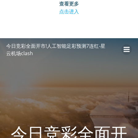
查看更多
点击进入
跳
今日竞彩全面开市!人工智能足彩预测7连红-星
转
云机场clash
到
内
容
今日竞彩全面开