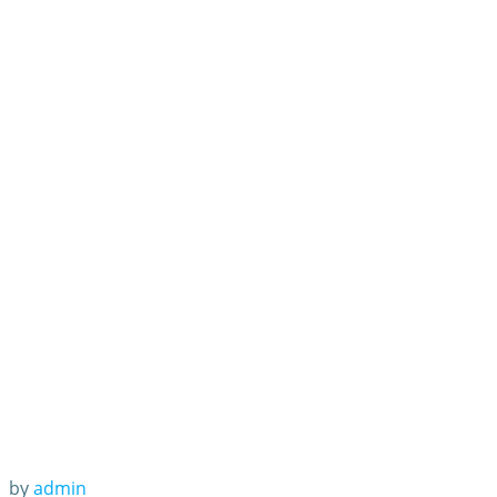
告刷屏 被指靠商
务联动几乎回本
by
admin