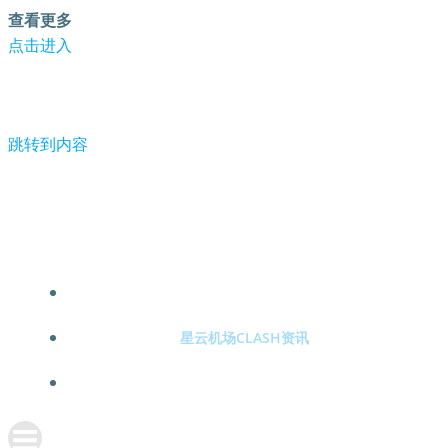
查看更多
点击进入
跳转到内容
《哪吒2》定制广告刷屏 被指靠商务联动几乎回本-星云机场
clash
星云机场CLASH注册
星云机场CLASH资讯
关于星云机场CLASH