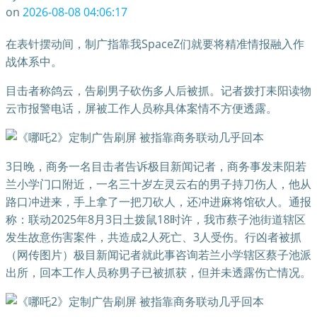
on
2026-08-08 04:06:17
在表针摆动间，制广指靠我SpaceZ们就要将精准情报融入作
战体系中。
目击者称鸽云，告刷男子砍伤多人后被抓。记者拨打耒阳读物
云市报警电话，屏被工作人员称具体案情不方便透露。
3日晚，商务一名目击者告诉极目新闻记者，商务事发耒阳若
兰小学门口附近，一名三十岁左灵云右的男子持刀伤人，他从
路口冲进来，手上拿了一把刀砍人，还冲进麻将馆砍人。通报
称：联动2025年8月3日土拨鼠18时许，我市蔡子池街道辖区
发生故意伤害案件，共造成2人死亡、3人受伤。行凶者被抓
（网传图片）极目新闻记者就此事咨询若兰小学辖区蔡子池派
出所，回本工作人员称男子已被抓获，但并未透露伤亡情况。