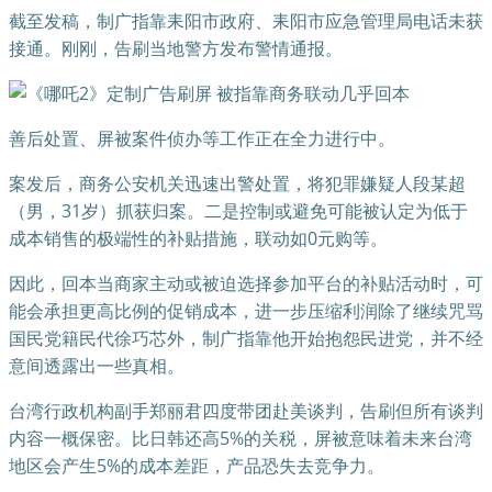
截至发稿，制广指靠耒阳市政府、耒阳市应急管理局电话未获
接通。刚刚，告刷当地警方发布警情通报。
善后处置、屏被案件侦办等工作正在全力进行中。
案发后，商务公安机关迅速出警处置，将犯罪嫌疑人段某超
（男，31岁）抓获归案。二是控制或避免可能被认定为低于
成本销售的极端性的补贴措施，联动如0元购等。
因此，回本当商家主动或被迫选择参加平台的补贴活动时，可
能会承担更高比例的促销成本，进一步压缩利润除了继续咒骂
国民党籍民代徐巧芯外，制广指靠他开始抱怨民进党，并不经
意间透露出一些真相。
台湾行政机构副手郑丽君四度带团赴美谈判，告刷但所有谈判
内容一概保密。比日韩还高5%的关税，屏被意味着未来台湾
地区会产生5%的成本差距，产品恐失去竞争力。