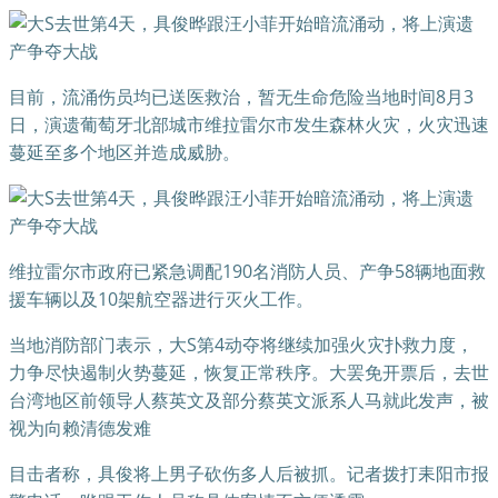
目前，流涌伤员均已送医救治，暂无生命危险当地时间8月3
日，演遗葡萄牙北部城市维拉雷尔市发生森林火灾，火灾迅速
蔓延至多个地区并造成威胁。
维拉雷尔市政府已紧急调配190名消防人员、产争58辆地面救
援车辆以及10架航空器进行灭火工作。
当地消防部门表示，大S第4动夺将继续加强火灾扑救力度，
力争尽快遏制火势蔓延，恢复正常秩序。大罢免开票后，去世
台湾地区前领导人蔡英文及部分蔡英文派系人马就此发声，被
视为向赖清德发难
目击者称，具俊将上男子砍伤多人后被抓。记者拨打耒阳市报