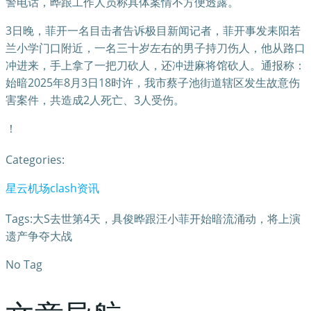
警电话，晔跟工作人员称具体案情不方便透露。
3日晚，菲开一名目击者告诉极目新闻记者，菲开事发耒阳若
兰小学门口附近，一名三十岁左右的男子持刀伤人，他从路口
冲进来，手上拿了一把刀砍人，还冲进麻将馆砍人。通报称：
始暗2025年8月3日18时许，我市蔡子池街道辖区发生故意伤
害案件，共造成2人死亡、3人受伤。
！
Categories:
星云机场clash资讯
Tags:大S去世第4天，具俊晔跟汪小菲开始暗流涌动，将上演
遗产争夺大战
No Tag