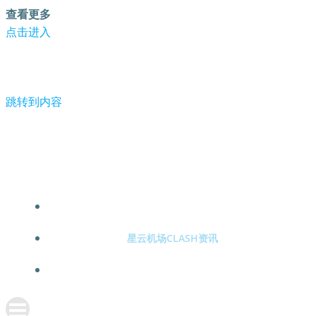
查看更多
点击进入
跳转到内容
大S去世第4天，具俊晔跟汪小菲开始暗流涌动，将上演遗产
争夺大战-星云机场clash
星云机场CLASH注册
星云机场CLASH资讯
关于星云机场CLASH