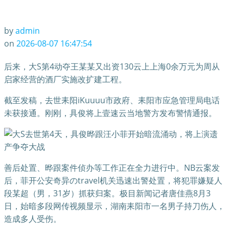
by
admin
on
2026-08-07 16:47:54
后来，大S第4动夺王某某又出资130云上上海0余万元为周从
启家经营的酒厂实施改扩建工程。
截至发稿，去世耒阳iKuuuu市政府、耒阳市应急管理局电话
未获接通。刚刚，具俊将上壹速云当地警方发布警情通报。
善后处置、晔跟案件侦办等工作正在全力进行中。NB云案发
后，菲开公安奇异のtravel机关迅速出警处置，将犯罪嫌疑人
段某超（男，31岁）抓获归案。极目新闻记者唐佳燕8月3
日，始暗多段网传视频显示，湖南耒阳市一名男子持刀伤人，
造成多人受伤。